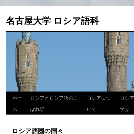
名古屋大学 ロシア語科
ホー
ロシアとロシア語のこ
ロシアにつ
ロシ
コ
ム
ぼれ話
いて
学ぶ
ン
テ
ロシア語圏の国々
ン